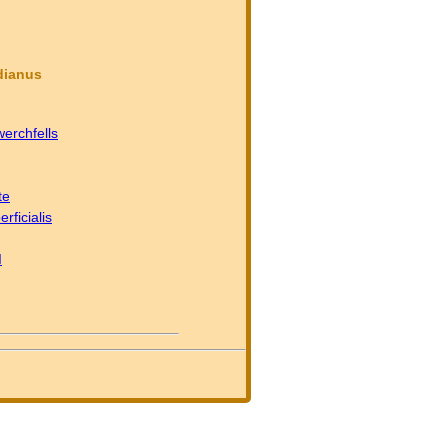
dianus
erchfells
te
rficialis
I