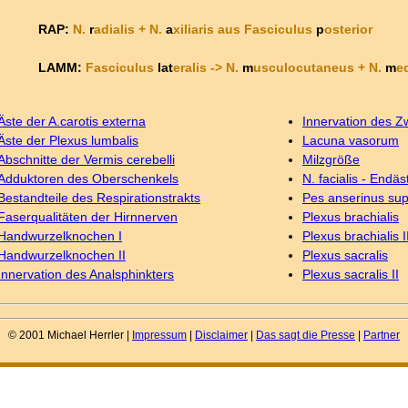
RAP:
N.
r
adialis + N.
a
xiliaris aus Fasciculus
p
osterior
LAMM:
Fasciculus
lat
eralis -> N.
m
usculocutaneus + N.
m
e
Äste der A.carotis externa
Innervation des Zw
Äste der Plexus lumbalis
Lacuna vasorum
Abschnitte der Vermis cerebelli
Milzgröße
Adduktoren des Oberschenkels
N. facialis - Endäs
Bestandteile des Respirationstrakts
Pes anserinus supe
Faserqualitäten der Hirnnerven
Plexus brachialis
Handwurzelknochen I
Plexus brachialis I
Handwurzelknochen II
Plexus sacralis
Innervation des Analsphinkters
Plexus sacralis II
© 2001 Michael Herrler |
Impressum
|
Disclaimer
|
Das sagt die Presse
|
Partner